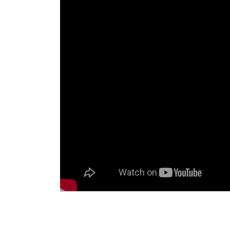
Aan de Rodezand komt de entree voor de woningen, 
appartementen. Veel woningen zijn uniek en dat result
zijn de koopwoningen gesitueerd. Elke woning beschikt
** DE BOUW IS GESTART! **
Een impressie:
BEGANE GROND
De allermooiste centrale entreehal: die van het voor
32e VERDIEPING
Welkom op de 32e verdieping met spectaculair uitzic
Entree