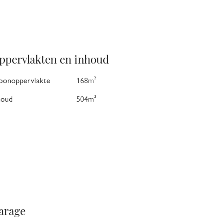
ppervlakten en inhoud
onoppervlakte
168m²
houd
504m³
arage