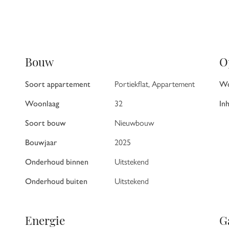
Bouw
O
Soort appartement
Portiekflat, Appartement
Wo
Woonlaag
32
In
Soort bouw
Nieuwbouw
Bouwjaar
2025
€ 50.000 k.k.
Onderhoud binnen
Uitstekend
Onderhoud buiten
Uitstekend
ering heeft nadrukkelijk een indicatief karakter; er kunnen geen
 of ondermaat is uitgesloten. Aanbieding vrijblijvend, oplevering
assing verklaard.
Energie
G