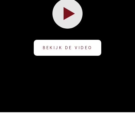
recht tegenover het Timmerhuis. De woontoren omvat 305 luxe
eert in 70 verschillende woningtypen. Vanaf de 23ste verdieping
 over een ruim balkon en een geweldig uitzicht over de stad.
BEKIJK DE VIDEO
malige, monumentale Postkantoor
ht over wereldstad Rotterdam!