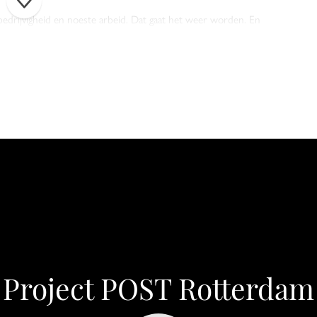
edrijvigheid en noeste arbeid. Dat gaat het weer worden. En
r, toegankelijker Coolsingel. Met een prachtige toren die de
sgebouw één van de drie gebouwen aan de Coolsingel die de
heeft het een bijzonder plekje in het hart van iedere
en, is het van groot belang met respect en begrip om te gaan met
gelijkertijd in te zetten als levendig nieuw middelpunt van deze
enals de Rodezand-vleugel aan de achterzijde van het gebouw.
terk verfijnde nieuwe kijk op zowel het stadsleven als de
e de elegantie van de centrale hal wordt voortgezet in de toren.
Project POST Rotterdam
n en monumenten in de Coolsingelbuurt zal hun bijzondere