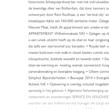
historische Scheepvaartkwartier met het indrukwekk
de levendige sfeer van Rotterdam, dat door kenners 
ontworpen door Rem Koolhaas, is een 'vertical city' 
totaaloppervlakte van 160.000 vierkante meter. Gelege
Nieuwe Maas, biedt dit appartement een unieke erv
APPARTEMENT: Wilhelminakade 593 + Gelegen op de 3
u een uniek uitzicht heeft op de stad en haar omgev
die zelfs een sterrenchef zou benijden. + Royale lee
master-bedroom met walk-in closet bieden ruimte vo
inloopdouche, dubbele wastafel en tweede toilet. + Een
vloerverwarming en -koeling, evenals zonwerend, hoogr
camerabewaking en bewaakte toegang. + Ultiem conne
Schiphol. Bijzonderheden: + Bouwjaar 2014 + Energiela
Actieve VvE + Oplevering in overleg, inclusief mogelij
aanwezig in het gebouw + Algemene fietsenberging op 
restaurants en voorzieningen SERVICE EN VEILIG
voorzien van een fulltime service manager die zorgt v