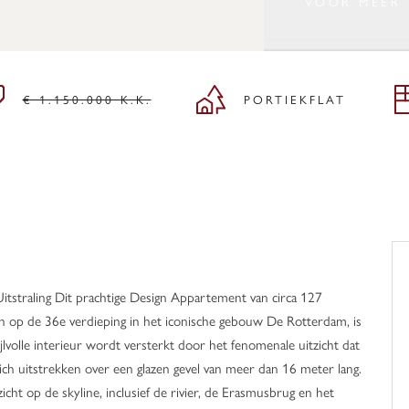
VOOR MEER
€ 1.150.000 K.K.
PORTIEKFLAT
tstraling Dit prachtige Design Appartement van circa 127
egen op de 36e verdieping in het iconische gebouw De Rotterdam, is
jlvolle interieur wordt versterkt door het fenomenale uitzicht dat
ch uitstrekken over een glazen gevel van meer dan 16 meter lang.
cht op de skyline, inclusief de rivier, de Erasmusbrug en het