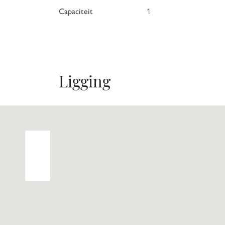
Capaciteit
1
Ligging