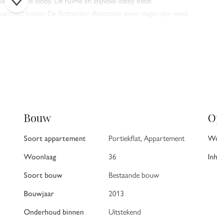
ing in de lobby. De ruime en stijlvolle lobby biedt
. Daarnaast bieden De Rotterdam Assistants zeven dagen per week
appen tot het begeleiden van bezoekers. De camerabeveiliging en
ving waarin u zich thuis kunt voelen. ENTHOUSIAST
Apartments als deze komen niet vaak op de markt. Graag
iging te arrangeren. DISCLAIMER Alle informatie waaronder doch
dicatief karakter; er kunnen geen rechten aan worden ontleend.
anbieding vrijblijvend, oplevering in overleg. Het
.
Bouw
O
Soort appartement
Portiekflat, Appartement
Wo
Woonlaag
36
In
Soort bouw
Bestaande bouw
Bouwjaar
2013
Onderhoud binnen
Uitstekend