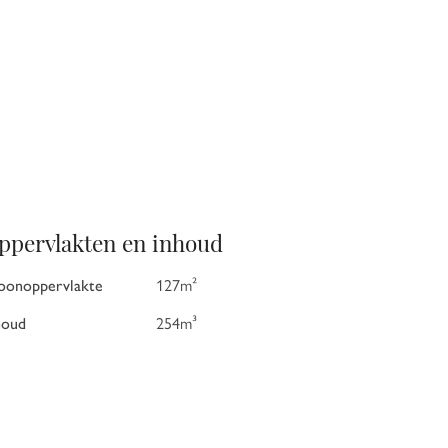
ppervlakten en inhoud
onoppervlakte
127m²
houd
254m³