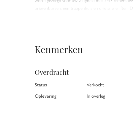
wordt gezorgd voor uw veiligheid met 24/7 camerabewak
brievenbussen, een trappenhuis en drie snelle liften
een scala aan diensten, van het ontvangen van boodsch
gecontroleerde toegang zorgen voor een veilige omge
GEWORDEN? Dat kunnen wij ons voorstellen. Design 
nodigen wij u van harte uit een vrijblijvende bezicht
niet uitsluitend maatvoering heeft nadrukkelijk een in
Kenmerken
Verrekening wegens over- of ondermaat is uitgesloten. A
schriftelijkheidsvereiste wordt van toepassing verklaard
Overdracht
Status
Verkocht
Oplevering
In overleg