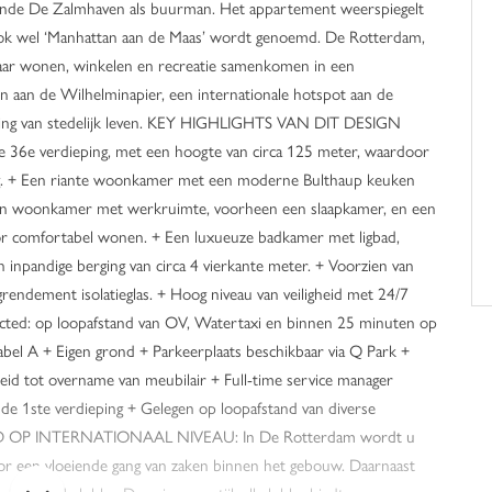
ende De Zalmhaven als buurman. Het appartement weerspiegelt
ook wel ‘Manhattan aan de Maas’ wordt genoemd. De Rotterdam,
waar wonen, winkelen en recreatie samenkomen in een
n aan de Wilhelminapier, een internationale hotspot aan de
aring van stedelijk leven. KEY HIGHLIGHTS VAN DIT DESIGN
6e verdieping, met een hoogte van circa 125 meter, waardoor
ing. + Een riante woonkamer met een moderne Bulthaup keuken
f- en woonkamer met werkruimte, voorheen een slaapkamer, en een
or comfortabel wonen. + Een luxueuze badkamer met ligbad,
 inpandige berging van circa 4 vierkante meter. + Voorzien van
endement isolatieglas. + Hoog niveau van veiligheid met 24/7
cted: op loopafstand van OV, Watertaxi en binnen 25 minuten op
bel A + Eigen grond + Parkeerplaats beschikbaar via Q Park +
kheid tot overname van meubilair + Full-time service manager
de 1ste verdieping + Gelegen op loopafstand van diverse
HEID OP INTERNATIONAAL NIVEAU: In De Rotterdam wordt u
oor een vloeiende gang van zaken binnen het gebouw. Daarnaast