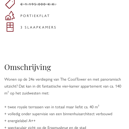
€ 1.195.000 K.K.
PORTIEKFLAT
3 SLAAPKAMERS
Omschrijving
Wonen op de 24e verdieping van The CoolTower en met panoramisch
uitzicht? Dat kan in dit fantastische vier-kamer appartement van ca. 140
m² op het zuidwesten met:
+ twee royale terrassen van in totaal maar liefst ca. 40 m²
+ volledig onder supervisie van een binnenhuisarchitect verbouwd
+ energielabel A++
+ spectaculair zicht op de Erasmusbrug en de stad