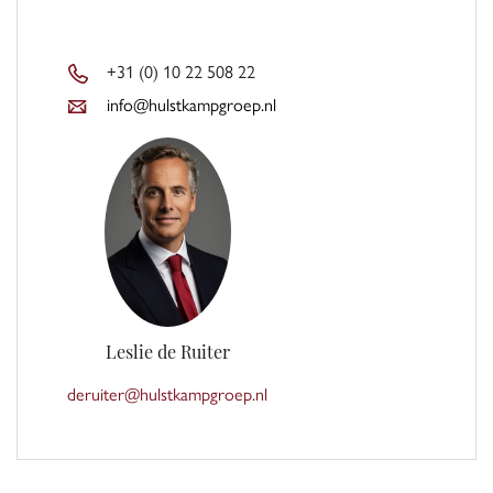
Naast de prachtige appartementen en penthouses, biedt het gebouw
tevens een enorme daktuin exclusief voor haar bewoners.
+31 (0) 10 22 508 22
info@hulstkampgroep.nl
Een impressie:
BEGANE GROND
Chique lobby met liften
24ste VERDIEPING
Welkom in dit prachtige appartement en geniet van het ronduit
spectaculaire uitzicht!
Entree met gastentoilet
Leslie de Ruiter
deruiter@hulstkampgroep.nl
Living van ca. 62 m² met moderne open keuken met kookeiland,
voorzien van alle denkbare apparatuur
Oorspronkelijk heeft dit appartement drie slaapkamers, maar de