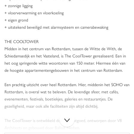
+ zonnige ligging
+ vloerverwarming en vloerkoeling
+ eigen grond
+ uitstekend beveiligd met alarmsysteem en camerabewaking
THE COOLTOWER
Midden in het centrum van Rotterdam, tussen de Witte de With, de
Schiedamsedijk en het Vasteland, is The CoolTower gerealiseerd. Een in
het oog springende witte woontoren van 150 meter. Hiermee één van
de hoogste appartementengebouwen in het centrum van Rotterdam.
Een prachtig uitzicht over heel Rotterdam. Hier, middenin het SOHO van
Rotterdam, is overal wat te beleven. De levendige sfeer, met cafés,
evenementen, festivals, boetiekjes, galeries en restaurantjes. De
gezelligheid, maar ook alle faciliteiten zijn altijd dichtbij.
The CoolTower is ontwikkeld door U-Vastgoed, ontworpen door V8
Architects en gebouwd door Ballast Nedam.