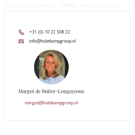
Master bedroom met dressing en en-suite badkamer: inloopdouche,
wastafelmeubel en designradiator
Tweede badkamer met inloopdouche en wastafelmeubel
+31 (0) 10 22 508 22
info@hulstkampgroep.nl
TUIN
Prachtig aangelegde, zonnige tuin met berging, overkapping en luxe
jacuzzi
Parkeergelegenheid op eigen terrein voor twee auto's
BIJZONDERHEDEN
+ Energielabel A+++
Margot de Ruiter-Longayroux
+ Voorzien van zonnepanelen en twee batterijen voor energieopslag
margot@hulstkampgroep.nl
+ Uitstekende ligging nabij alle voorzieningen
DISCLAIMER
Alle informatie waaronder doch niet uitsluitend maatvoering heeft