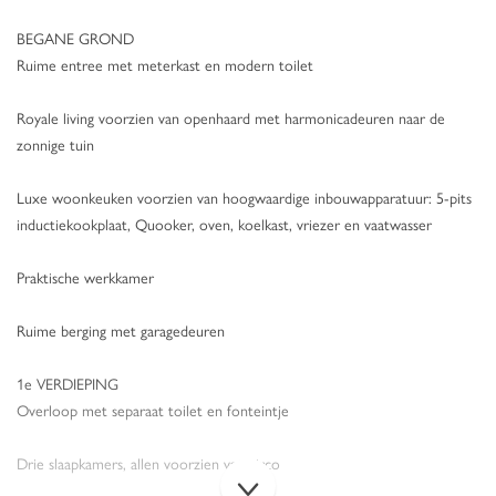
BEGANE GROND
Ruime entree met meterkast en modern toilet
Royale living voorzien van openhaard met harmonicadeuren naar de
zonnige tuin
Luxe woonkeuken voorzien van hoogwaardige inbouwapparatuur: 5-pits
inductiekookplaat, Quooker, oven, koelkast, vriezer en vaatwasser
Praktische werkkamer
Ruime berging met garagedeuren
1e VERDIEPING
Overloop met separaat toilet en fonteintje
Drie slaapkamers, allen voorzien van airco